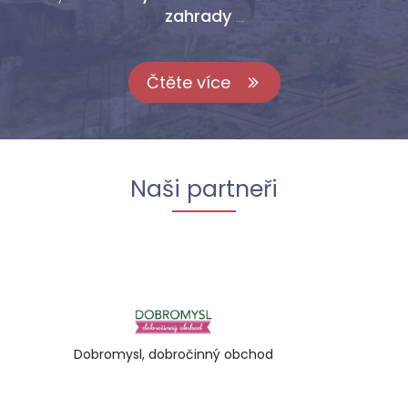
zahrady
...
Čtěte více
Naši partneři
bročinný obchod
Fajtova drogerie