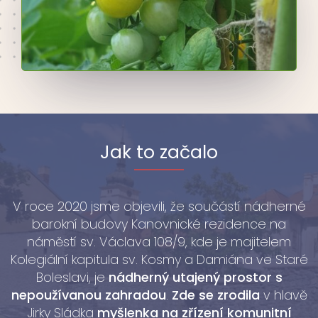
Jak to začalo
V roce 2020 jsme objevili, že součástí nádherné
barokní budovy Kanovnické rezidence na
náměstí sv. Václava 108/9, kde je majitelem
Kolegiální kapitula sv. Kosmy a Damiána ve Staré
Boleslavi, je
nádherný utajený prostor s
nepoužívanou zahradou
.
Zde se zrodila
v hlavě
Jirky Sládka
myšlenka na zřízení komunitní