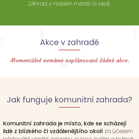
ZAhrad v našem městě či okolí.
Akce v zahradě
Momentálně nemáme naplánované žádné akce.
Jak funguje komunitní zahrada?
Komunitní zahrada je místo, kde se scházejí
lidé z blízkého či vzdálenějšího okolí
za účelem
pěstování vlastní zeleniny, ovoce, květin a bylinek.